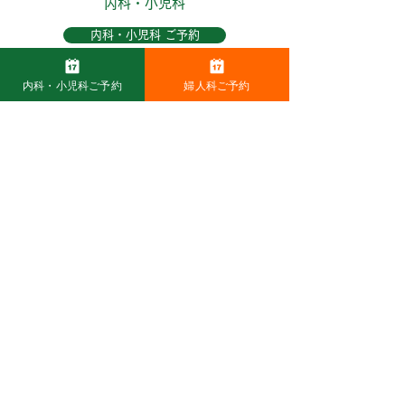
内科・小児科
内科・小児科 ご予約
TEL：0438-40-5336
内科・小児科ご予約
婦人科ご予約
●
内科は予約または直接来院です。
※休診日：水曜日、土曜日午後、日曜
日・祝日
婦人科〈完全予約制〉
婦人科 ご予約
TEL：0438-40-5404
●
婦人科は完全予約制です。
●
2F（婦人科エリア）に男性は入室いただ
けません。
※休診日：水曜日、金曜日午後、土曜日午
後、日曜日・祝日