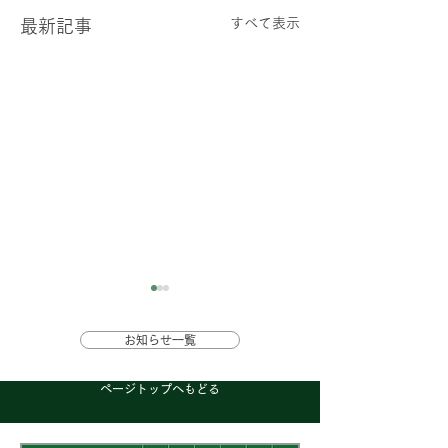
すべて表示
最新記事
花粉症注射（ケナ
お知らせ一覧
ルト）について
ページトップへもどる
花粉症注射として使
しておりましたケナ
読売新聞に掲載され
ルト注は出荷調整が