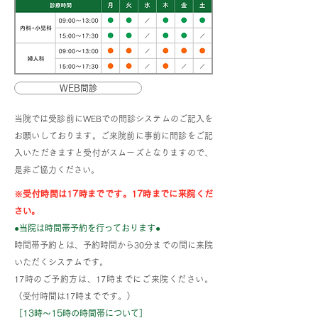
かっており、在庫が
ました！
ない状況です。 抗ア
ルギー薬を最大限内
しても改善しない重
な患者さんに使用し
WEB問診
いので、軽症な患者
んは注射できません
当院では受診前にWEBでの問診システムのご記入を
注射をご希望の場合
お願いしております。ご来院前に事前に問診をご記
は、代替えの注射（
入いただきますと受付がスムーズとなりますので、
カドロンなど）を来
是非ご協力ください。
の上医師と相談くだ
※受付時間は17時までです。17時までに来院くだ
い。
さい。
●当院は時間帯予約を行っております●
時間帯予約とは、予約時間から30分までの間に来院
いただくシステムです。
17時のご予約方は、17時までにご来院ください。
（受付時間は17時までです。）
［13時～15時の時間帯について］