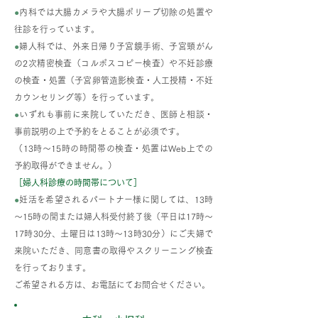
●
内科では大腸カメラや大腸ポリープ切除の処置や
往診を行っています。
●
婦人科では、外来日帰り子宮鏡手術、子宮頸がん
の2次精密検査（コルポスコピー検査）や不妊診療
の検査・処置（子宮卵管造影検査・人工授精・不妊
カウンセリング等）を行っています。
●
いずれも事前に来院していただき、医師と相談・
事前説明の上で予約をとることが必須です。
（13時～15時の時間帯の検査・処置はWeb上での
予約取得ができません。）
［婦人科診療の時間帯について］
●
妊活を希望されるパートナー様に関しては、13時
～15時の間または婦人科受付終了後（平日は17時～
17時30分、土曜日は13時～13時30分）にご夫婦で
来院いただき、同意書の取得やスクリーニング検査
を行っております。
ご希望される方は、お電話にてお問合せください。