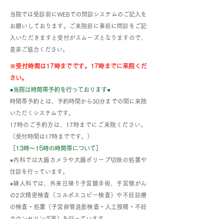
んは注射できません
当院では受診前にWEBでの問診システムのご記入を
注射をご希望の場合
お願いしております。ご来院前に事前に問診をご記
は、代替えの注射（
入いただきますと受付がスムーズとなりますので、
カドロンなど）を来
是非ご協力ください。
の上医師と相談くだ
※受付時間は17時までです。17時までに来院くだ
い。
さい。
●当院は時間帯予約を行っております●
時間帯予約とは、予約時間から30分までの間に来院
いただくシステムです。
17時のご予約方は、17時までにご来院ください。
（受付時間は17時までです。）
［13時～15時の時間帯について］
●
内科では大腸カメラや大腸ポリープ切除の処置や
往診を行っています。
●
婦人科では、外来日帰り子宮鏡手術、子宮頸がん
の2次精密検査（コルポスコピー検査）や不妊診療
の検査・処置（子宮卵管造影検査・人工授精・不妊
カウンセリング等）を行っています。