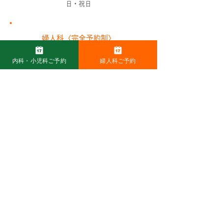
日・祝日
婦人科〈完全予約制〉
婦人科 ご予約
内科・小児科ご予約
婦人科ご予約
TEL：0438-40-5404
●
婦人科は完全予約制です。
●
2F（婦人科エリア）に男性は入室いただ
けません。
※休診日：水曜日、金曜日午後、土曜日午
後、日曜日・祝日