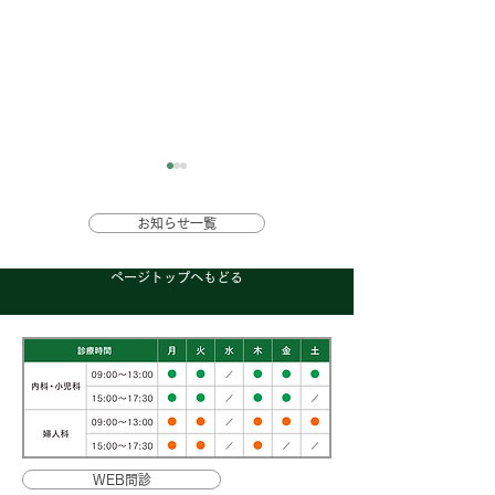
花粉症注射（ケナ
お知らせ一覧
ルト）について
ページトップへもどる
花粉症注射として使
しておりましたケナ
読売新聞に掲載され
ルト注は出荷調整が
かっており、在庫が
ました！
ない状況です。 抗ア
ルギー薬を最大限内
しても改善しない重
な患者さんに使用し
WEB問診
いので、軽症な患者