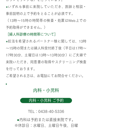
●
いずれも事前に来院していただき、医師と相談・
事前説明の上で予約をとることが必須です。
（13時～15時の時間帯の検査・処置はWeb上での
予約取得ができません。）
［婦人科診療の時間帯について］
●
妊活を希望されるパートナー様に関しては、13時
～15時の間または婦人科受付終了後（平日は17時～
17時30分、土曜日は13時～13時30分）にご夫婦で
来院いただき、同意書の取得やスクリーニング検査
を行っております。
ご希望される方は、お電話にてお問合せください。
内科・小児科
内科・小児科 ご予約
TEL：0438-40-5336
●
内科は予約または直接来院です。
※休診日：水曜日、土曜日午後、日曜