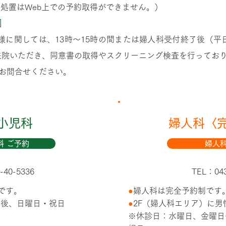
・処置はWeb上での予約取得ができません。）
］
に関しては、13時～15時の間または婦人科受付終了後（平日は
で来院いただき、同意書の取得やスクリーニング検査を行ってお
お問合せください。
小児科
婦人科〈
科 ご予約
婦人科
-40-5336
TEL：043
です。
●
婦人科は完全予約制です
午後、日曜日・祝日
●
2F（婦人科エリア）に
※休診日：水曜日、金曜日