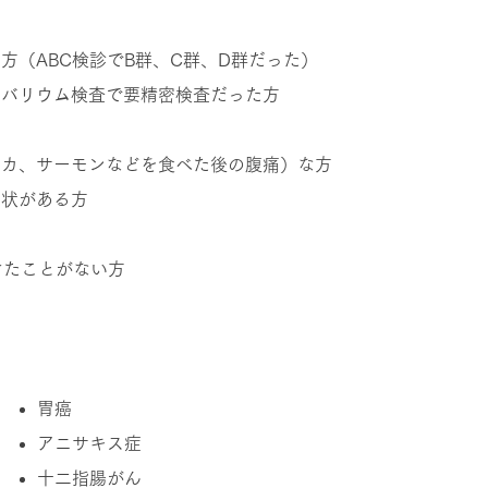
方（ABC検診でB群、C群、D群だった）
のバリウム検査で要精密検査だった方
イカ、サーモンなどを食べた後の腹痛）な方
症状がある方
けたことがない方
る病気
胃癌
アニサキス症
十二指腸がん