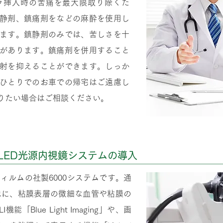
ラ挿入時の苦痛を最大限取り除くた
静剤、鎮痛剤をなどの麻酔を使用し
ます。鎮静剤のみでは、苦しさを十
があります。鎮痛剤を併用すること
射を抑えることができます。しっか
ひとりでのお車での帰宅はご遠慮し
りたい場合はご相談ください。
LED光源内視鏡システムの導入
ィルムの社製6000システムです。通
他に、粘膜表層の微細な血管や粘膜の
「Blue Light Imaging」や、画