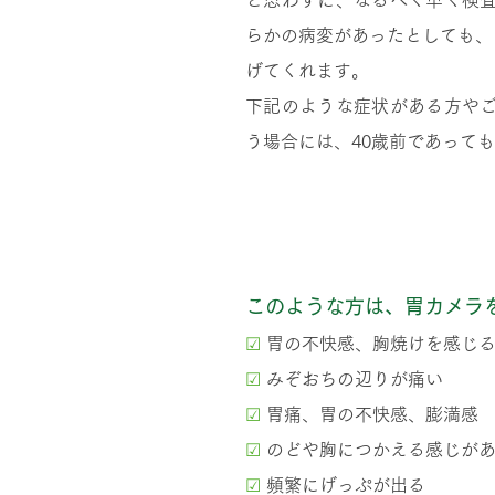
と思わずに、なるべく早く検
らかの病変があったとしても、
げてくれます。
下記のような症状がある方や
う場合には、40歳前であって
胃カメラを受けるタイミ
このような方は、胃
カメラ
☑
胃の不快感、胸焼けを感じ
☑
みぞおちの辺りが痛い
☑
胃痛、胃の不快感、膨満感
☑
のどや胸につかえる感じが
☑
頻繁にげっぷが出る