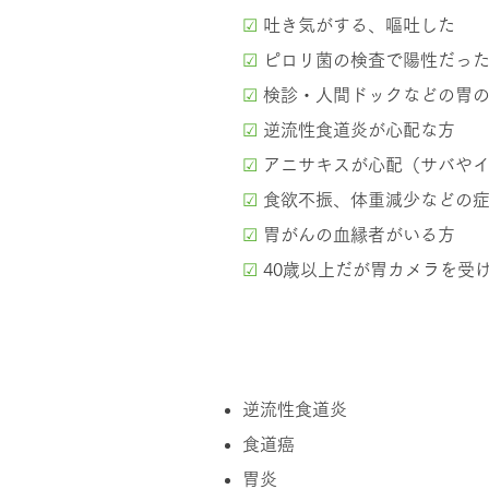
☑
吐き気がする、嘔吐した
☑
ピロリ菌の検査で陽性だった
☑
検診・人間ドックなどの胃
☑
逆流性食道炎が心配な方
☑
アニサキスが心配（サバや
☑
食欲不振、体重減少などの
☑
胃がんの血縁者がいる方
☑
40歳以上だが胃カメラを受
胃カメラで早期発見でき
逆流性食道炎
食道癌
胃炎