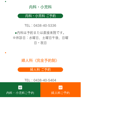
内科・小児科
内科・小児科 ご予約
TEL：0438-40-5336
●
内科は予約または直接来院です。
※休診日：水曜日、土曜日午後、日曜
日・祝日
婦人科〈完全予約制〉
婦人科 ご予約
TEL：0438-40-5404
●
婦人科は完全予約制です。
内科・小児科ご予約
婦人科ご予約
●
2F（婦人科エリア）に男性は入室いただ
けません。
※休診日：水曜日、金曜日午後、土曜日午
後、日曜日・祝日