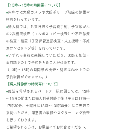
［13時～15時の時間帯について］
●
内科では大腸カメラや大腸ポリープ切除の処置や
往診を行っています。
●
婦人科では、外来日帰り子宮鏡手術、子宮頸がん
の2次精密検査（コルポスコピー検査）や不妊診療
の検査・処置（子宮卵管造影検査・人工授精・不妊
カウンセリング等）を行っています。
●
いずれも事前に来院していただき、医師と相談・
事前説明の上で予約をとることが必須です。
（13時～15時の時間帯の検査・処置はWeb上での
予約取得ができません。）
［婦人科診療の時間帯について］
●
妊活を希望されるパートナー様に関しては、13時
～15時の間または婦人科受付終了後（平日は17時～
17時30分、土曜日は13時～13時30分）にご夫婦で
来院いただき、同意書の取得やスクリーニング検査
を行っております。
ご希望される方は、お電話にてお問合せください。