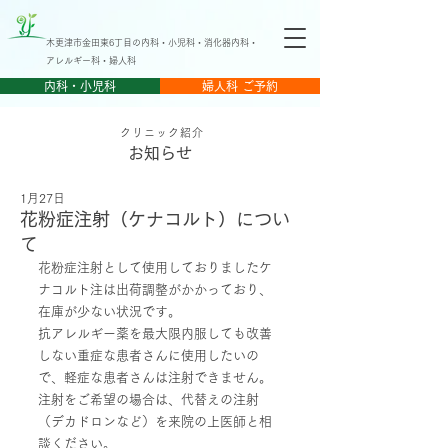
木更津市金田東6丁目の内科・小児科・消化器内科・
アレルギー科・婦人科
内科・小児科
婦人科 ご予約
クリニック紹介
​お知らせ
1月27日
花粉症注射（ケナコルト）につい
て
花粉症注射として使用しておりましたケ
ナコルト注は出荷調整がかかっており、
在庫が少ない状況です。
抗アレルギー薬を最大限内服しても改善
しない重症な患者さんに使用したいの
で、軽症な患者さんは注射できません。
注射をご希望の場合は、代替えの注射
（デカドロンなど）を来院の上医師と相
談ください。